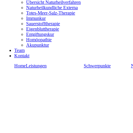
Übersicht Naturheilverfahren
Naturheilkundliche Externa
Totes-Meer-Salz-Therapie
Immunkur
Sauerstofftherapie
Eigenbluttherapie
Entgiftungskur
Homöopathie
Akupunktur
Team
Kontakt
Home
Leistungen
Schwerpunkte
N